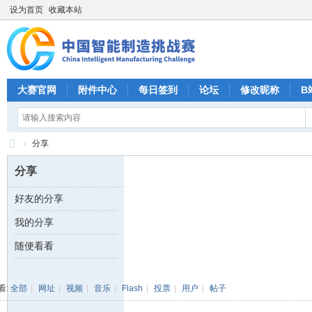
设为首页
收藏本站
大赛官网
附件中心
每日签到
论坛
修改昵称
B
›
分享
CI
分享
M
好友的分享
C
我的分享
中
国
随便看看
智
能
看:
全部
|
网址
|
视频
|
音乐
|
Flash
|
投票
|
用户
|
帖子
制