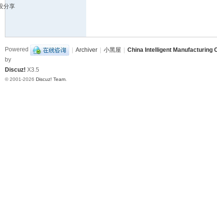
没分享
造
挑
战
Powered
|
Archiver
|
小黑屋
|
China Intelligent Manufacturing 
赛
by
B
Discuz!
X3.5
B
© 2001-2026
Discuz! Team
.
S