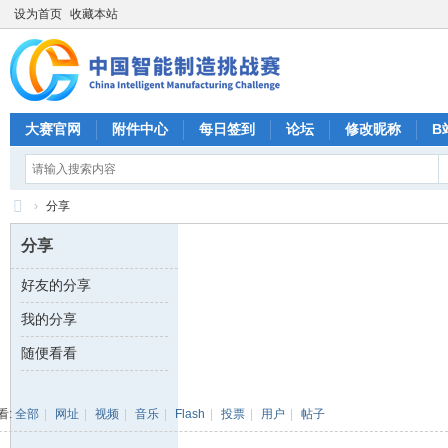
设为首页
收藏本站
大赛官网
附件中心
每日签到
论坛
修改昵称
B
›
分享
CI
分享
M
好友的分享
C
我的分享
中
国
随便看看
智
能
看:
全部
|
网址
|
视频
|
音乐
|
Flash
|
投票
|
用户
|
帖子
制