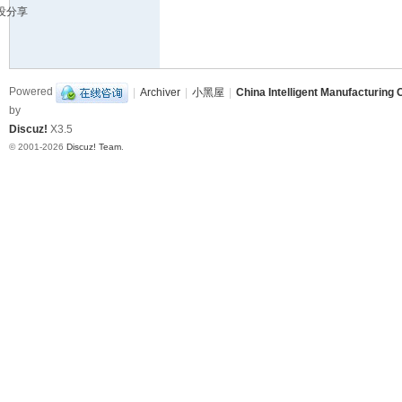
没分享
造
挑
战
Powered
|
Archiver
|
小黑屋
|
China Intelligent Manufacturing 
赛
by
B
Discuz!
X3.5
B
© 2001-2026
Discuz! Team
.
S