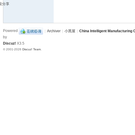
没分享
造
挑
战
Powered
|
Archiver
|
小黑屋
|
China Intelligent Manufacturing 
赛
by
B
Discuz!
X3.5
B
© 2001-2026
Discuz! Team
.
S