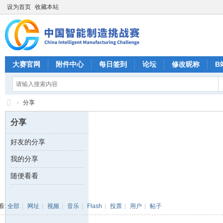
设为首页
收藏本站
大赛官网
附件中心
每日签到
论坛
修改昵称
B
›
分享
CI
分享
M
好友的分享
C
我的分享
中
国
随便看看
智
能
看:
全部
|
网址
|
视频
|
音乐
|
Flash
|
投票
|
用户
|
帖子
制