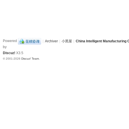
Powered
|
Archiver
|
小黑屋
|
China Intelligent Manufacturing 
by
Discuz!
X3.5
© 2001-2026
Discuz! Team
.