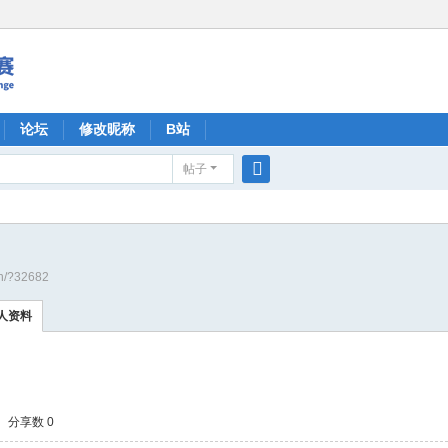
论坛
修改昵称
B站
帖子
搜
索
cn/?32682
人资料
分享数 0