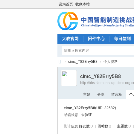
设为首页
收藏本站
大赛官网
附件中心
每日签到
›
cimc_Y82Erry5B8
›
个人资料
CI
cimc_Y82Erry5B8
M
http://bbs.siemenscup-cimc.org.
C
主题
分享
留言板
个
中
国
cimc_Y82Erry5B8
(UID: 32682)
智
邮箱状态
未验证
能
统计信息
好友数 0
|
回帖数 2
|
主题数 0
|
制