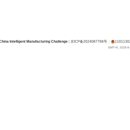
China Intelligent Manufacturing Challenge
(
京ICP备2024087768号
|
1101130
GMT+8, 2026-8-