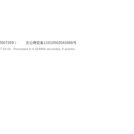
2007359
)
|
京公网安备11010502043466号
7 03:10
, Processed in 0.024864 second(s), 6 queries .