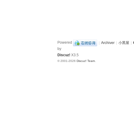
Powered
|
Archiver
|
小黑屋
|
by
Discuz!
X3.5
© 2001-2026
Discuz! Team
.