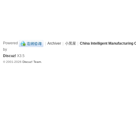
Powered
|
Archiver
|
小黑屋
|
China Intelligent Manufacturing 
by
Discuz!
X3.5
© 2001-2026
Discuz! Team
.