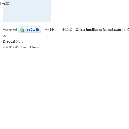
没分享
造
挑
战
Powered
|
Archiver
|
小黑屋
|
China Intelligent Manufacturing 
赛
by
B
Discuz!
X3.5
B
© 2001-2026
Discuz! Team
.
S