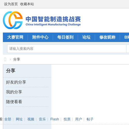
设为首页
收藏本站
大赛官网
附件中心
每日签到
论坛
修改昵称
B
›
分享
CI
分享
M
好友的分享
C
我的分享
中
国
随便看看
智
能
看:
全部
|
网址
|
视频
|
音乐
|
Flash
|
投票
|
用户
|
帖子
制