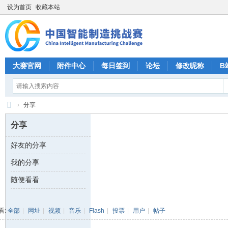
设为首页
收藏本站
大赛官网
附件中心
每日签到
论坛
修改昵称
B
›
分享
CI
分享
M
好友的分享
C
我的分享
中
国
随便看看
智
能
看:
全部
|
网址
|
视频
|
音乐
|
Flash
|
投票
|
用户
|
帖子
制