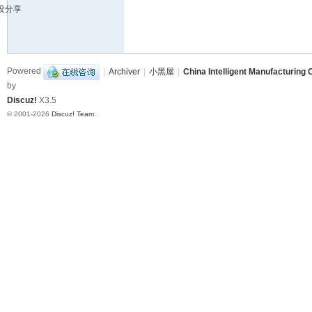
没分享
造
挑
战
Powered
|
Archiver
|
小黑屋
|
China Intelligent Manufacturing 
赛
by
B
Discuz!
X3.5
B
© 2001-2026
Discuz! Team
.
S