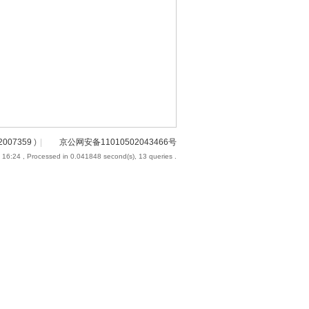
2007359
)
|
京公网安备11010502043466号
 16:24
, Processed in 0.041848 second(s), 13 queries .