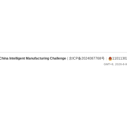
China Intelligent Manufacturing Challenge
(
京ICP备2024087768号
|
1101130
GMT+8, 2026-8-9