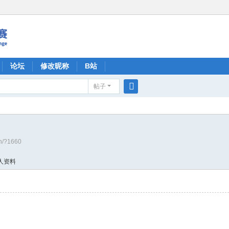
论坛
修改昵称
B站
帖子
搜
索
cn/?1660
人资料