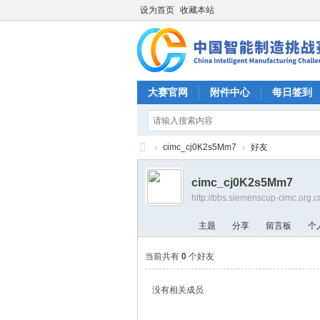
设为首页
收藏本站
大赛官网
附件中心
每日签到
›
cimc_cj0K2s5Mm7
›
好友
CI
cimc_cj0K2s5Mm7
M
http://bbs.siemenscup-cimc.org.
C
主题
分享
留言板
个
中
国
当前共有
0
个好友
智
没有相关成员
能
制