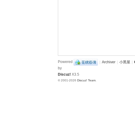
造
挑
战
赛
B
B
S
Powered
|
Archiver
|
小黑屋
|
by
Discuz!
X3.5
© 2001-2026
Discuz! Team
.