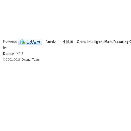
Powered
|
Archiver
|
小黑屋
|
China Intelligent Manufacturing 
by
Discuz!
X3.5
© 2001-2026
Discuz! Team
.