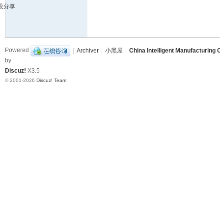
没分享
造
挑
战
Powered
|
Archiver
|
小黑屋
|
China Intelligent Manufacturing 
赛
by
B
Discuz!
X3.5
B
© 2001-2026
Discuz! Team
.
S