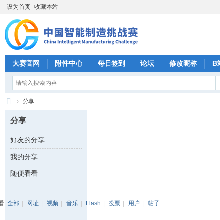
设为首页
收藏本站
大赛官网
附件中心
每日签到
论坛
修改昵称
B
›
分享
CI
分享
M
好友的分享
C
我的分享
中
国
随便看看
智
能
看:
全部
|
网址
|
视频
|
音乐
|
Flash
|
投票
|
用户
|
帖子
制