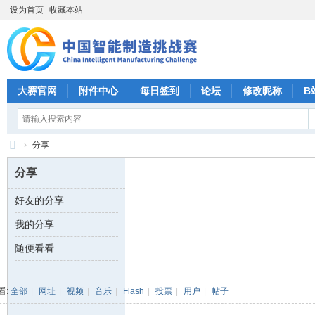
设为首页
收藏本站
大赛官网
附件中心
每日签到
论坛
修改昵称
B
›
分享
CI
分享
M
好友的分享
C
我的分享
中
国
随便看看
智
能
看:
全部
|
网址
|
视频
|
音乐
|
Flash
|
投票
|
用户
|
帖子
制