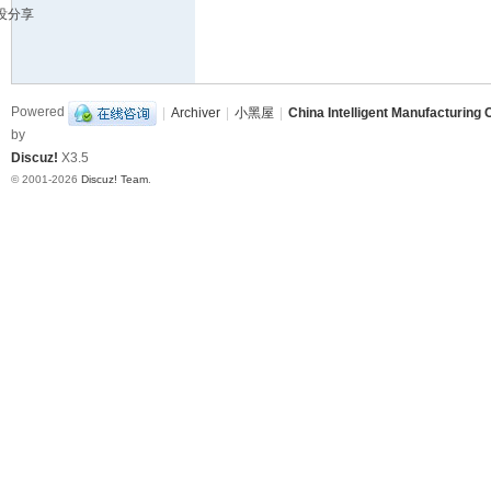
没分享
造
挑
战
Powered
|
Archiver
|
小黑屋
|
China Intelligent Manufacturing 
赛
by
B
Discuz!
X3.5
B
© 2001-2026
Discuz! Team
.
S