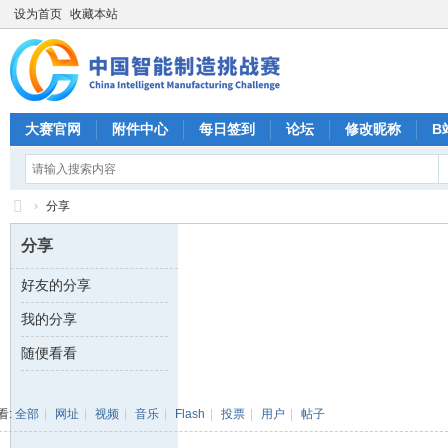
设为首页
收藏本站
大赛官网
附件中心
每日签到
论坛
修改昵称
B
›
分享
CI
分享
M
好友的分享
C
我的分享
中
国
随便看看
智
能
看:
全部
|
网址
|
视频
|
音乐
|
Flash
|
投票
|
用户
|
帖子
制