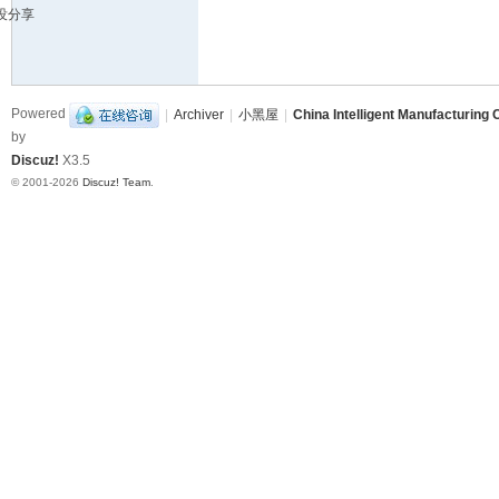
没分享
造
挑
战
Powered
|
Archiver
|
小黑屋
|
China Intelligent Manufacturing 
赛
by
B
Discuz!
X3.5
B
© 2001-2026
Discuz! Team
.
S