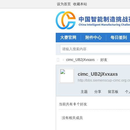
设为首页
收藏本站
大赛官网
附件中心
每日签到
›
cimc_UB2jXvxaxs
›
好友
CI
cimc_UB2jXvxaxs
M
http://bbs.siemenscup-cimc.org.
C
主题
分享
留言板
个
中
国
当前共有
0
个好友
智
没有相关成员
能
制