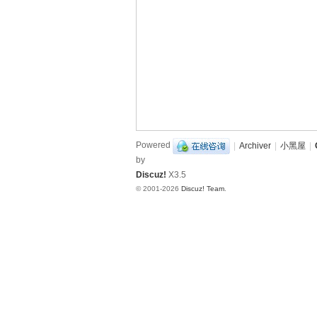
造
挑
战
赛
B
B
S
Powered
|
Archiver
|
小黑屋
|
by
Discuz!
X3.5
© 2001-2026
Discuz! Team
.