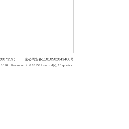
2007359
)
|
京公网安备11010502043466号
 06:09
, Processed in 0.041582 second(s), 13 queries .