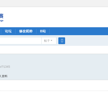
论坛
修改昵称
B站
帖子
搜
索
cn/?1345
人资料