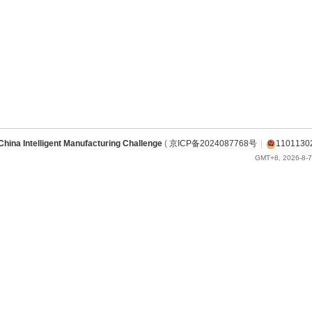
China Intelligent Manufacturing Challenge
(
京ICP备2024087768号
|
1101130
GMT+8, 2026-8-7