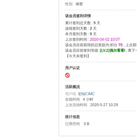
性别
保密
造
挑
该会员签到详情
累计签到总天数 :
5
天
战
连续签到天数 :
2
天
赛
本月签到天数 :
0
天
上次签到时间 :
2020-04-02 10:07
B
该会员目前获得的总奖励为:积分
70
, 上次
B
该会员目前签到等级 :
[LV.2]偶尔看看I
, 离
【
今天未签到
】
S
用户认证
活跃概况
用户组
初知CIMC
在线时间
4 小时
上次活动时间
2020-5-27 10:29
统计信息
已用空间
0 B