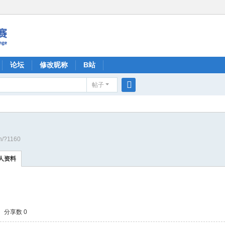
论坛
修改昵称
B站
帖子
搜
索
cn/?1160
人资料
分享数 0