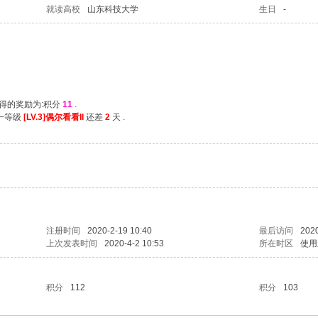
就读高校
山东科技大学
生日
-
获得的奖励为:积分
11
.
下一等级
[LV.3]偶尔看看II
还差
2
天 .
注册时间
2020-2-19 10:40
最后访问
2020
上次发表时间
2020-4-2 10:53
所在时区
使用
积分
112
积分
103