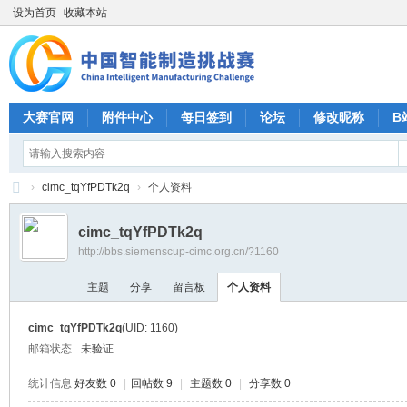
设为首页
收藏本站
大赛官网
附件中心
每日签到
论坛
修改昵称
B
›
cimc_tqYfPDTk2q
›
个人资料
CI
cimc_tqYfPDTk2q
M
http://bbs.siemenscup-cimc.org.cn/?1160
C
主题
分享
留言板
个人资料
中
国
cimc_tqYfPDTk2q
(UID: 1160)
智
邮箱状态
未验证
能
统计信息
好友数 0
|
回帖数 9
|
主题数 0
|
分享数 0
制